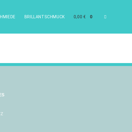
HMIEDE
BRILLANTSCHMUCK
0,00
€
0
ES
TZ