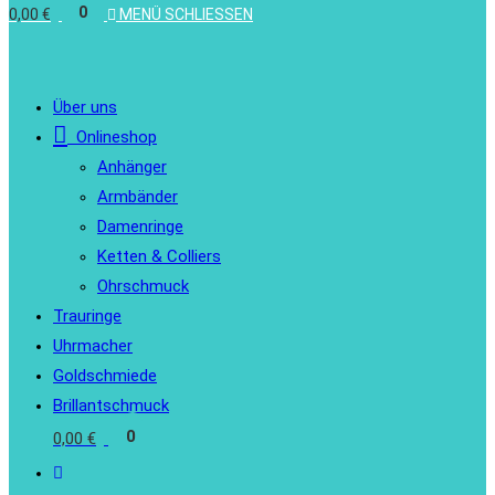
0
0,00
€
MENÜ
SCHLIESSEN
Über uns
Onlineshop
Anhänger
Armbänder
Damenringe
Ketten & Colliers
Ohrschmuck
Trauringe
Uhrmacher
Goldschmiede
Brillantschmuck
0
0,00
€