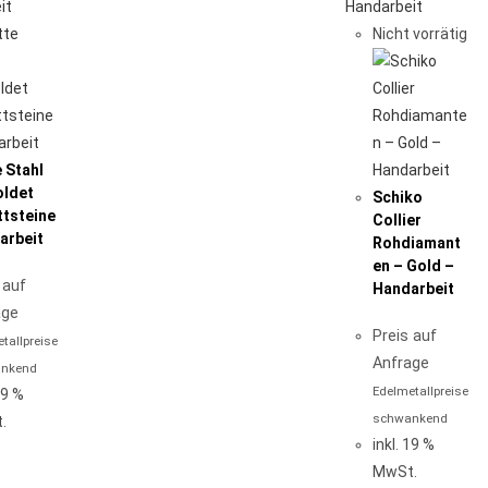
Nicht vorrätig
 Stahl
oldet
Schiko
ttsteine
Collier
arbeit
Rohdiamant
en – Gold –
 auf
Handarbeit
age
Preis auf
tallpreise
Anfrage
nkend
Edelmetallpreise
19 %
schwankend
.
inkl. 19 %
MwSt.