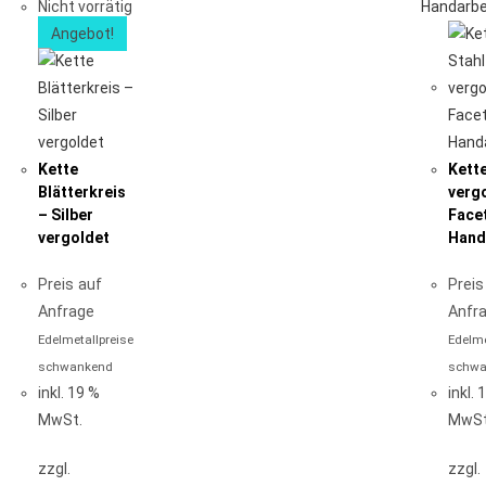
Nicht vorrätig
Angebot!
Kette
Kette
Blätterkreis
verg
– Silber
Face
vergoldet
Hand
Preis auf
Preis
Anfrage
Anfr
Edelmetallpreise
Edelme
schwankend
schwa
inkl. 19 %
inkl. 
MwSt.
MwSt
zzgl.
zzgl.