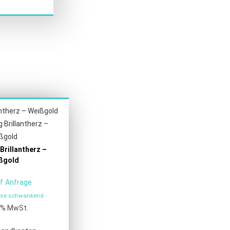
Brillantherz –
ßgold
uf Anfrage
eise schwankend
9 % MwSt.