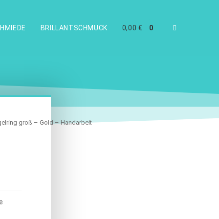
HMIEDE
BRILLANTSCHMUCK
0,00
€
0
elring groß – Gold – Handarbeit
e