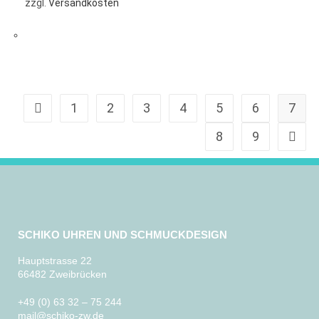
zzgl.
Versandkosten
1
2
3
4
5
6
7
8
9
SCHIKO UHREN UND SCHMUCKDESIGN
Hauptstrasse 22
66482 Zweibrücken
+49 (0) 63 32 – 75 244
mail@schiko-zw.de