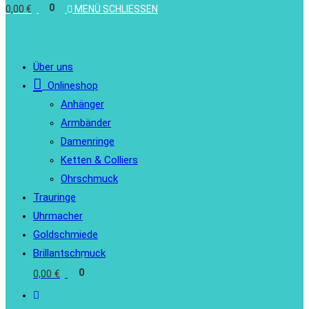
0
0,00
€
MENÜ
SCHLIESSEN
Über uns
Onlineshop
Anhänger
Armbänder
Damenringe
Ketten & Colliers
Ohrschmuck
Trauringe
Uhrmacher
Goldschmiede
Brillantschmuck
0
0,00
€